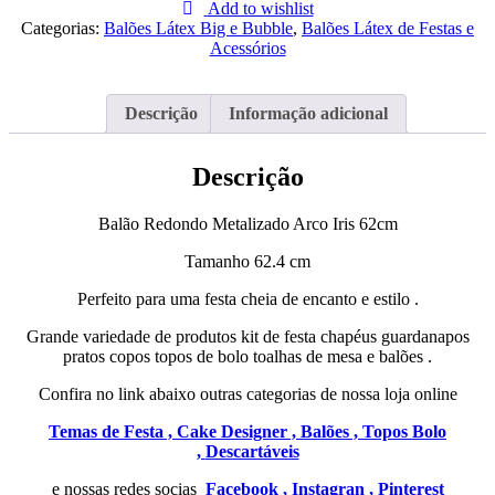
Redondo
Add to wishlist
Metalizado
Categorias:
Balões Látex Big e Bubble
,
Balões Látex de Festas e
Arco
Acessórios
Iris
62cm
Descrição
Informação adicional
Descrição
Balão Redondo Metalizado Arco Iris 62cm
Tamanho 62.4 cm
Perfeito para uma festa cheia de encanto e estilo .
Grande variedade de produtos kit de festa chapéus guardanapos
pratos copos topos de bolo toalhas de mesa e balões .
Confira no link abaixo outras categorias de nossa loja online
Temas de Festa ,
Cake Designer ,
Balões ,
Topos Bolo
,
Descartáveis
e nossas redes socias
Facebook ,
Instagran ,
Pinterest