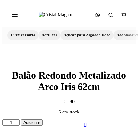
1º Aniversário
Acrílicos
Açucar para Algodão Doce
Adaptadore
Balão Redondo Metalizado
Arco Iris 62cm
€
1.90
6 em stock
Quantidade
Adicionar
de
Balão