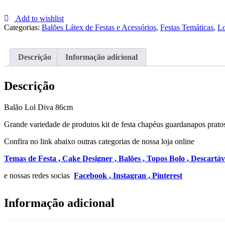
Balão
Lol
Add to wishlist
Surprise
Categorias:
Balões Látex de Festas e Acessórios
,
Festas Temáticas
,
Lo
Diva
86cm
Descrição
Informação adicional
Descrição
Balão Lol Diva 86cm
Grande variedade de produtos kit de festa chapéus guardanapos pratos
Confira no link abaixo outras categorias de nossa loja online
Temas de Festa ,
Cake Designer ,
Balões ,
Topos Bolo ,
Descartáv
e nossas redes socias
Facebook ,
Instagran ,
Pinterest
Informação adicional