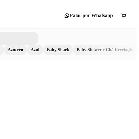
Falar por Whatsapp
n
Azucren
Azul
Baby Shark
Baby Shower e Chá Revelação