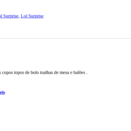
l Surprise
,
Lol Surprise
 copos topos de bolo toalhas de mesa e balões .
eis