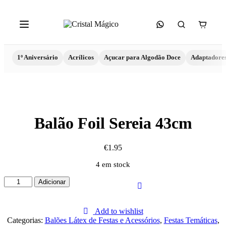
1º Aniversário
Acrílicos
Açucar para Algodão Doce
Adaptadore
Balão Foil Sereia 43cm
€
1.95
4 em stock
Quantidade
Adicionar
de
Balão
Foil
Add to wishlist
Sereia
Categorias:
Balões Látex de Festas e Acessórios
,
Festas Temáticas
,
43cm