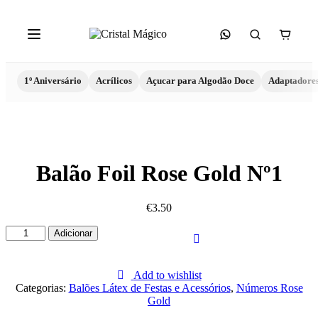
1º Aniversário
Acrílicos
Açucar para Algodão Doce
Adaptadore
Balão Foil Rose Gold Nº1
€
3.50
Quantidade
Adicionar
de
Balão
Foil
Add to wishlist
Rose
Categorias:
Balões Látex de Festas e Acessórios
,
Números Rose
Gold
Gold
Nº1