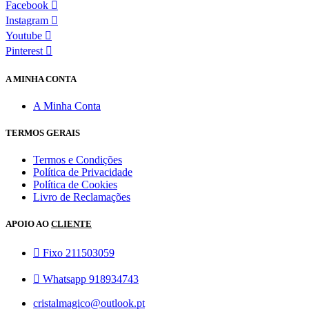
Facebook
Instagram
Youtube
Pinterest
A MINHA CONTA
A Minha Conta
TERMOS GERAIS
Termos e Condições
Política de Privacidade
Política de Cookies
Livro de Reclamações
APOIO AO
CLIENTE
Fixo 211503059
Whatsapp 918934743
cristalmagico@outlook.pt