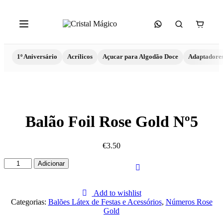
1º Aniversário
Acrílicos
Açucar para Algodão Doce
Adaptadore
Balão Foil Rose Gold Nº5
€
3.50
Quantidade
Adicionar
de
Balão
Foil
Add to wishlist
Rose
Categorias:
Balões Látex de Festas e Acessórios
,
Números Rose
Gold
Gold
Nº5