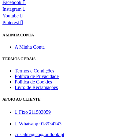
Facebook
Instagram
Youtube
Pinterest
A MINHA CONTA
A Minha Conta
TERMOS GERAIS
Termos e Condições
Política de Privacidade
Política de Cookies
Livro de Reclamações
APOIO AO
CLIENTE
Fixo 211503059
Whatsapp 918934743
cristalmagico@outlook.pt