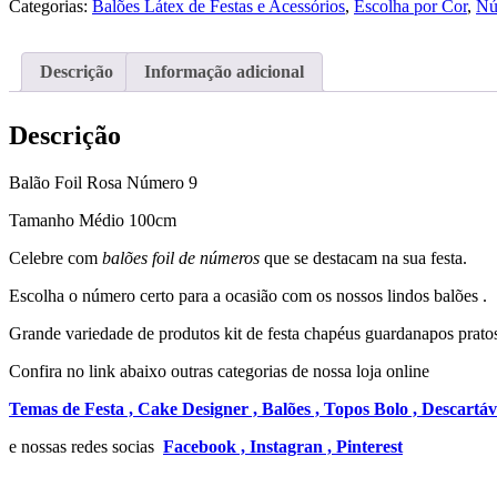
Categorias:
Balões Látex de Festas e Acessórios
,
Escolha por Cor
,
Nú
Nº9
Descrição
Informação adicional
Descrição
Balão Foil Rosa Número 9
Tamanho Médio 100cm
Celebre com
balões foil de números
que se destacam na sua festa.
Escolha o número certo para a ocasião com os nossos lindos balões .
Grande variedade de produtos kit de festa chapéus guardanapos pratos
Confira no link abaixo outras categorias de nossa loja online
Temas de Festa ,
Cake Designer ,
Balões ,
Topos Bolo ,
Descartáv
e nossas redes socias
Facebook ,
Instagran ,
Pinterest