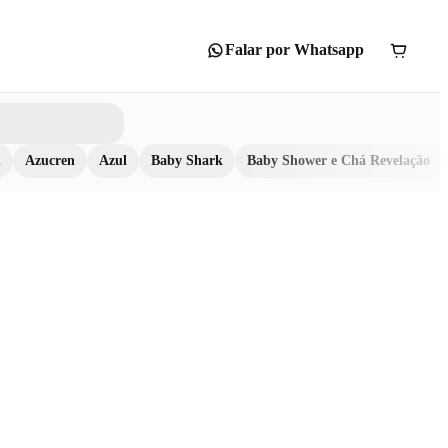
Falar por Whatsapp
n
Azucren
Azul
Baby Shark
Baby Shower e Chá Revelação