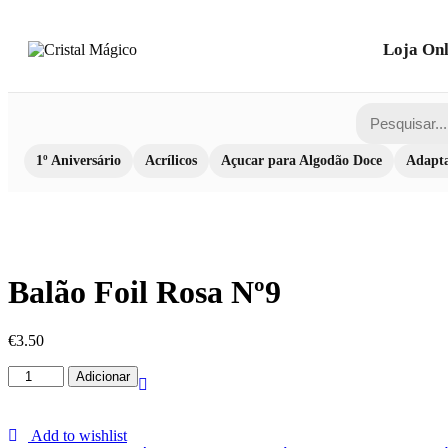
Loja Onl
1º Aniversário
Acrílicos
Açucar para Algodão Doce
Adapta
Balão Foil Rosa Nº9
€
3.50
Quantidade
Adicionar
de
Balão
Foil
Add to wishlist
Rosa