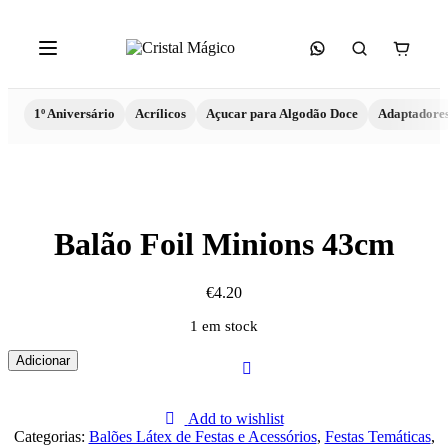
1º Aniversário
Acrílicos
Açucar para Algodão Doce
Adaptadore
Balão Foil Minions 43cm
€
4.20
1 em stock
Quantidade
Adicionar
de
Balão
Foil
Add to wishlist
Minions
Categorias:
Balões Látex de Festas e Acessórios
,
Festas Temáticas
,
43cm