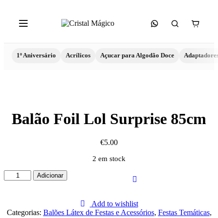
1º Aniversário
Acrílicos
Açucar para Algodão Doce
Adaptadore
Balão Foil Lol Surprise 85cm
€
5.00
2 em stock
Quantidade
Adicionar
de
Balão
Foil
Add to wishlist
Lol
Categorias:
Balões Látex de Festas e Acessórios
,
Festas Temáticas
,
Surprise