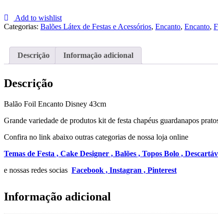
Balão
Foil
Add to wishlist
Encanto
Categorias:
Balões Látex de Festas e Acessórios
,
Encanto
,
Encanto
,
F
Disney
43cm
Descrição
Informação adicional
Descrição
Balão Foil Encanto Disney 43cm
Grande variedade de produtos kit de festa chapéus guardanapos pratos
Confira no link abaixo outras categorias de nossa loja online
Temas de Festa ,
Cake Designer ,
Balões ,
Topos Bolo ,
Descartáv
e nossas redes socias
Facebook ,
Instagran ,
Pinterest
Informação adicional