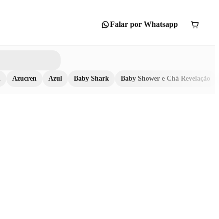
Falar por Whatsapp
n
Azucren
Azul
Baby Shark
Baby Shower e Chá Revelação