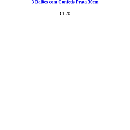
3 Balões com Confetis Prata 30cm
€
1.20