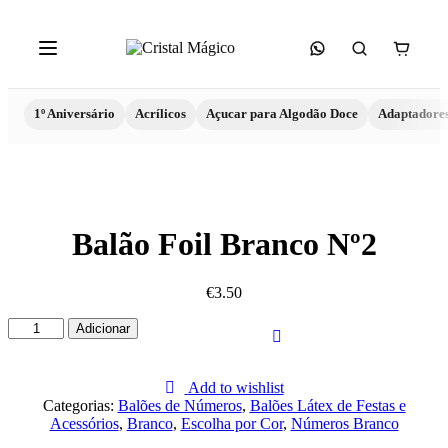
1º Aniversário
Acrílicos
Açucar para Algodão Doce
Adaptadore
Balão Foil Branco Nº2
€
3.50
Quantidade
Adicionar
de
Balão
Foil
Add to wishlist
Branco
Categorias:
Balões de Números
,
Balões Látex de Festas e
Nº2
Acessórios
,
Branco
,
Escolha por Cor
,
Números Branco