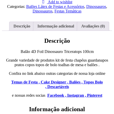
4D
Add to wishlist
Foil
Categorias:
Balões Látex de Festas e Acessórios
,
Dinossauros
,
Dinossauro
Dinossauros
,
Festas Temáticas
Triceratops
100cm
Descrição
Informação adicional
Avaliações (0)
Descrição
Balão 4D Foil Dinossauro Triceratops 100cm
Grande variedade de produtos kit de festa chapéus guardanapos
pratos copos topos de bolo toalhas de mesa e balões .
Confira no link abaixo outras categorias de nossa loja online
Temas de Festa ,
Cake Designer ,
Balões ,
Topos Bolo
,
Descartáveis
e nossas redes socias
Facebook ,
Instagran ,
Pinterest
Informação adicional