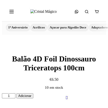
1º Aniversário
Acrílicos
Açucar para Algodão Doce
Adaptadore
Balão 4D Foil Dinossauro
Triceratops 100cm
€
6.50
10 em stock
Quantidade
Adicionar
de
Balão