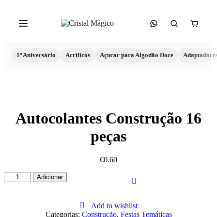
1º Aniversário
Acrílicos
Açucar para Algodão Doce
Adaptadore
Autocolantes Construção 16
peças
€
0.60
Quantidade
Adicionar
de
Autocolantes
Construção
Add to wishlist
16
Categorias:
Construção
,
Festas Temáticas