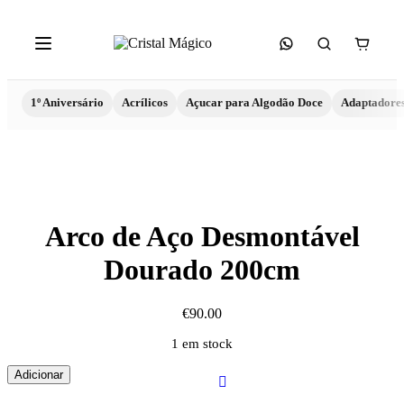
1º Aniversário
Acrílicos
Açucar para Algodão Doce
Adaptadore
Arco de Aço Desmontável
Dourado 200cm
€
90.00
1 em stock
Quantidade
Adicionar
de