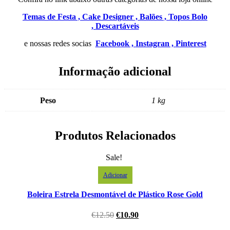
Temas de Festa ,
Cake Designer ,
Balões ,
Topos Bolo
,
Descartáveis
e nossas redes socias
Facebook ,
Instagran ,
Pinterest
Informação adicional
Peso
1 kg
Produtos Relacionados
Sale!
Adicionar
Boleira Estrela Desmontável de Plástico Rose Gold
€
12.50
€
10.90