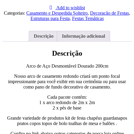
Arco
de
Add to wishlist
Aço
Categorias:
Casamento e Despedida Solteiro
,
Decoração de Festas
,
Desmontável
Estruturas para Festa
,
Festas Temáticas
Dourado
200cm
Descrição
Informação adicional
Descrição
Arco de Aço Desmontável Dourado 200cm
Nosso arco de casamento redondo criará um ponto focal
impressionante para você exibir em sua cerimônia ou para usar
como pano de fundo decorativo de casamento.
Cada pacote contém:
1 x arco redondo de 2m x 2m
2 x pés de base
Grande variedade de produtos kit de festa chapéus guardanapos
pratos copos topos de bolo toalhas de mesa e balões .
Confira no link abaixo outras categorias de nossa loja online