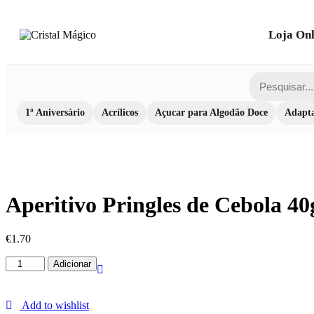
Loja Onl
1º Aniversário
Acrílicos
Açucar para Algodão Doce
Adapta
Aperitivo Pringles de Cebola 40
€
1.70
Quantidade
Adicionar
de
Aperitivo
Pringles
Add to wishlist
de