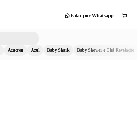
Falar por Whatsapp
n
Azucren
Azul
Baby Shark
Baby Shower e Chá Revelação