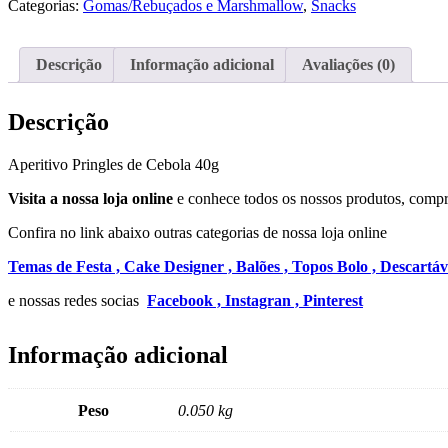
Categorias:
Gomas/Rebuçados e Marshmallow
,
Snacks
Cebola
40g
Descrição
Informação adicional
Avaliações (0)
Descrição
Aperitivo Pringles de Cebola 40g
Visita a nossa loja online
e conhece todos os nossos produtos, compra
Confira no link abaixo outras categorias de nossa loja online
Temas de Festa ,
Cake Designer ,
Balões ,
Topos Bolo ,
Descartáv
e nossas redes socias
Facebook ,
Instagran ,
Pinterest
Informação adicional
Peso
0.050 kg