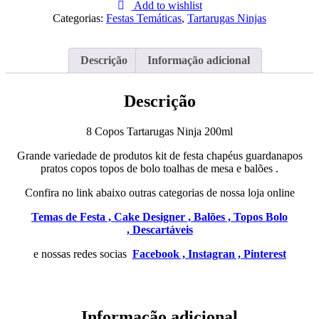
Copos
Add to wishlist
Tartarugas
Categorias:
Festas Temáticas
,
Tartarugas Ninjas
Ninja
200ml
Descrição
Informação adicional
Descrição
8 Copos Tartarugas Ninja 200ml
Grande variedade de produtos kit de festa chapéus guardanapos
pratos copos topos de bolo toalhas de mesa e balões .
Confira no link abaixo outras categorias de nossa loja online
Temas de Festa ,
Cake Designer ,
Balões ,
Topos Bolo
,
Descartáveis
e nossas redes socias
Facebook ,
Instagran ,
Pinterest
Informação adicional