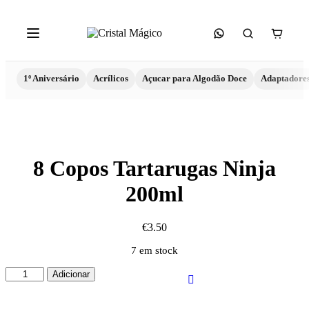
1º Aniversário
Acrílicos
Açucar para Algodão Doce
Adaptadore
8 Copos Tartarugas Ninja
200ml
€
3.50
7 em stock
Quantidade
Adicionar
de
8