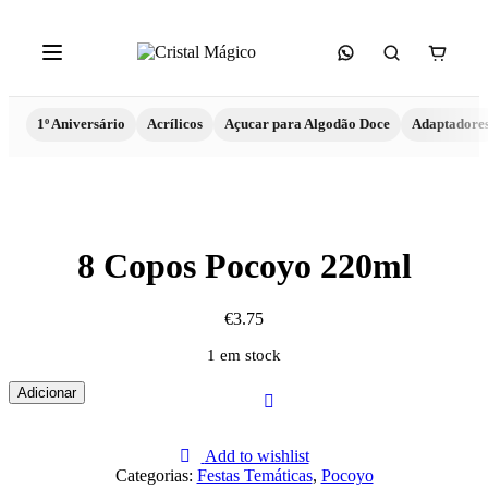
1º Aniversário
Acrílicos
Açucar para Algodão Doce
Adaptadore
8 Copos Pocoyo 220ml
€
3.75
1 em stock
Quantidade
Adicionar
de
8
Copos
Add to wishlist
Pocoyo
Categorias:
Festas Temáticas
,
Pocoyo
220ml