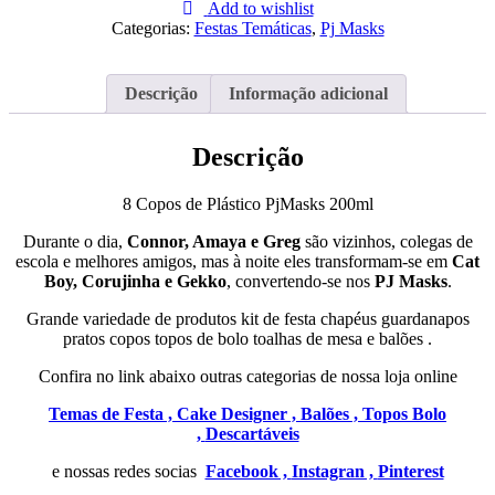
Copos
Add to wishlist
de
Categorias:
Festas Temáticas
,
Pj Masks
Plástico
PjMasks
200ml
Descrição
Informação adicional
Descrição
8 Copos de Plástico PjMasks 200ml
Durante o dia,
Connor, Amaya e Greg
são vizinhos, colegas de
escola e melhores amigos, mas à noite eles transformam-se em
Cat
Boy, Corujinha e Gekko
, convertendo-se nos
PJ Masks
.
Grande variedade de produtos kit de festa chapéus guardanapos
pratos copos topos de bolo toalhas de mesa e balões .
Confira no link abaixo outras categorias de nossa loja online
Temas de Festa ,
Cake Designer ,
Balões ,
Topos Bolo
,
Descartáveis
e nossas redes socias
Facebook ,
Instagran ,
Pinterest