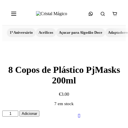
1º Aniversário
Acrílicos
Açucar para Algodão Doce
Adaptadore
8 Copos de Plástico PjMasks
200ml
€
3.00
7 em stock
Quantidade
Adicionar
de
8