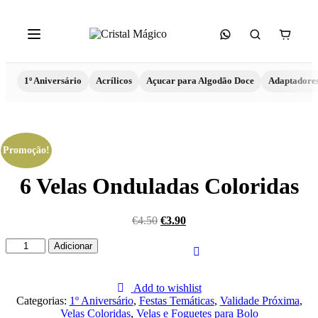
1º Aniversário
Acrílicos
Açucar para Algodão Doce
Adaptadore
Promoção!
6 Velas Onduladas Coloridas
€
4.50
€
3.90
Quantidade
Adicionar
de
6
Velas
Add to wishlist
Onduladas
Categorias:
1º Aniversário
,
Festas Temáticas
,
Validade Próxima
,
Coloridas
Velas Coloridas
,
Velas e Foguetes para Bolo