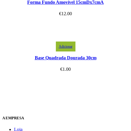
Forma Fundo Amovível 15cmDx7cmA
€
12.00
Adicionar
Base Quadrada Dourada 30cm
€
1.00
A EMPRESA
Loja