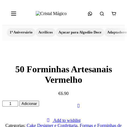
1º Aniversário
Acrílicos
Açucar para Algodão Doce
Adaptadore
50 Forminhas Artesanais
Vermelho
€
6.90
Quantidade
Adicionar
de
50
Forminhas
Add to wishlist
Artesanais
Categorias:
Cake Designer e Confeitaria
,
Formas e Forminhas de