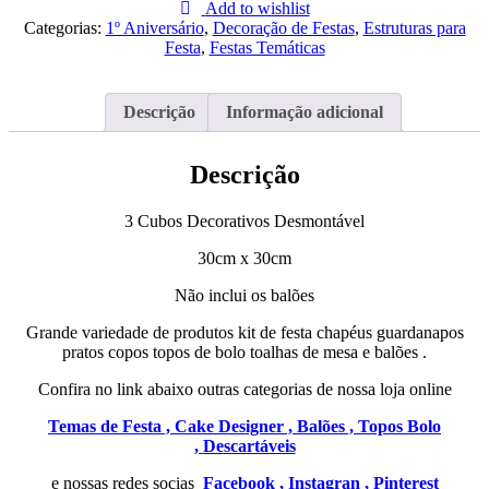
Cubos
Add to wishlist
Decorativos
Categorias:
1º Aniversário
,
Decoração de Festas
,
Estruturas para
Desmontável
Festa
,
Festas Temáticas
Descrição
Informação adicional
Descrição
3 Cubos Decorativos Desmontável
30cm x 30cm
Não inclui os balões
Grande variedade de produtos kit de festa chapéus guardanapos
pratos copos topos de bolo toalhas de mesa e balões .
Confira no link abaixo outras categorias de nossa loja online
Temas de Festa ,
Cake Designer ,
Balões ,
Topos Bolo
,
Descartáveis
e nossas redes socias
Facebook ,
Instagran ,
Pinterest