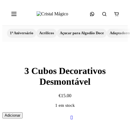
1º Aniversário
Acrílicos
Açucar para Algodão Doce
Adaptadore
3 Cubos Decorativos
Desmontável
€
15.00
1 em stock
Quantidade
Adicionar
de
3