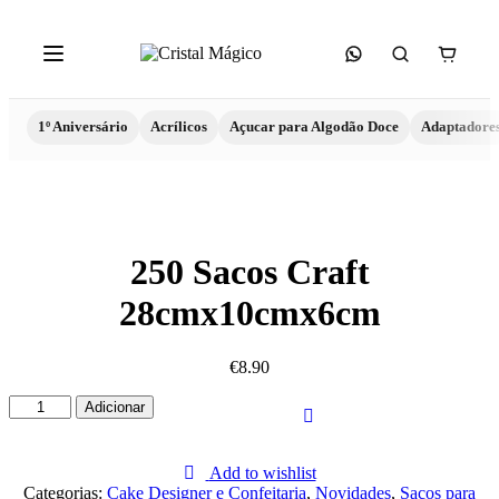
1º Aniversário
Acrílicos
Açucar para Algodão Doce
Adaptadore
250 Sacos Craft
28cmx10cmx6cm
€
8.90
Quantidade
Adicionar
de
250
Sacos
Add to wishlist
Craft
Categorias:
Cake Designer e Confeitaria
,
Novidades
,
Sacos para