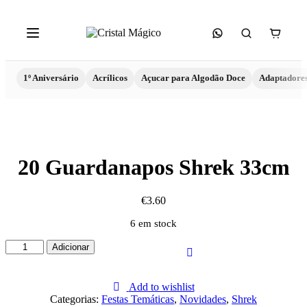
1º Aniversário
Acrílicos
Açucar para Algodão Doce
Adaptadore
20 Guardanapos Shrek 33cm
€
3.60
6 em stock
Quantidade
Adicionar
de
20
Guardanapos
Add to wishlist
Shrek
Categorias:
Festas Temáticas
,
Novidades
,
Shrek
33cm