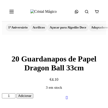
1º Aniversário
Acrílicos
Açucar para Algodão Doce
Adaptadore
20 Guardanapos de Papel
Dragon Ball 33cm
€
4.10
3 em stock
Quantidade
Adicionar
de
20