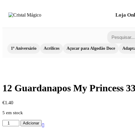
Loja Onl
1º Aniversário
Acrílicos
Açucar para Algodão Doce
Adapta
12 Guardanapos My Princess 3
€
1.40
5 em stock
Quantidade
Adicionar
de
12