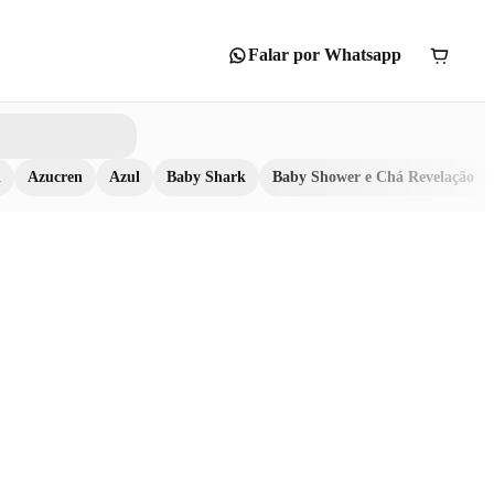
Falar por Whatsapp
n
Azucren
Azul
Baby Shark
Baby Shower e Chá Revelação