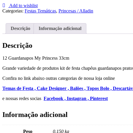
Guardanapos
Add to wishlist
My
Categorias:
Festas Temáticas
,
Princesas / Alladin
Princess
33cm
Descrição
Informação adicional
Descrição
12 Guardanapos My Princess 33cm
Grande variedade de produtos kit de festa chapéus guardanapos pratos
Confira no link abaixo outras categorias de nossa loja online
Temas de Festa ,
Cake Designer ,
Balões ,
Topos Bolo ,
Descartáv
e nossas redes socias
Facebook ,
Instagran ,
Pinterest
Informação adicional
Peso
0.150 kg