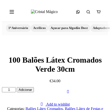
1º Aniversário
Acrílicos
Açucar para Algodão Doce
Adaptadore
100 Balões Látex Cromados
Verde 30cm
€
34.00
Quantidade
Adicionar
de
100
Balões
Add to wishlist
Látex
Categorias:
Balões Látex Cromados
,
Balões Látex de Festas e