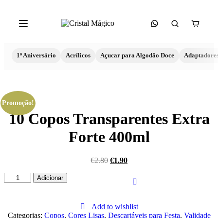
1º Aniversário
Acrílicos
Açucar para Algodão Doce
Adaptadore
Promoção!
10 Copos Transparentes Extra
Forte 400ml
€
2.80
€
1.90
Quantidade
Adicionar
de
10
Copos
Add to wishlist
Transparentes
Categorias:
Copos
,
Cores Lisas
,
Descartáveis para Festa
,
Validade