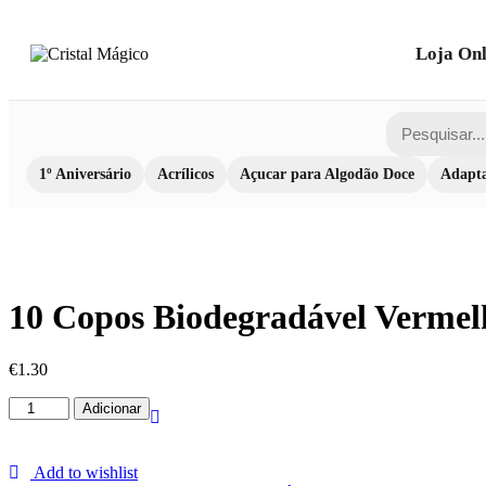
Loja Onl
1º Aniversário
Acrílicos
Açucar para Algodão Doce
Adapta
10 Copos Biodegradável Vermel
€
1.30
Quantidade
Adicionar
de
10
Copos
Add to wishlist
Biodegradável