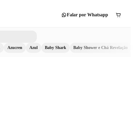
Falar por Whatsapp
n
Azucren
Azul
Baby Shark
Baby Shower e Chá Revelação