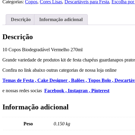
Categorias:
Copos
,
Cores Lisas
,
Descartáveis para Festa
,
Escolha por
Vermelho
270ml
Descrição
Informação adicional
Descrição
10 Copos Biodegradável Vermelho 270ml
Grande variedade de produtos kit de festa chapéus guardanapos pratos
Confira no link abaixo outras categorias de nossa loja online
Temas de Festa ,
Cake Designer ,
Balões ,
Topos Bolo ,
Descartáv
e nossas redes socias
Facebook ,
Instagran ,
Pinterest
Informação adicional
Peso
0.150 kg