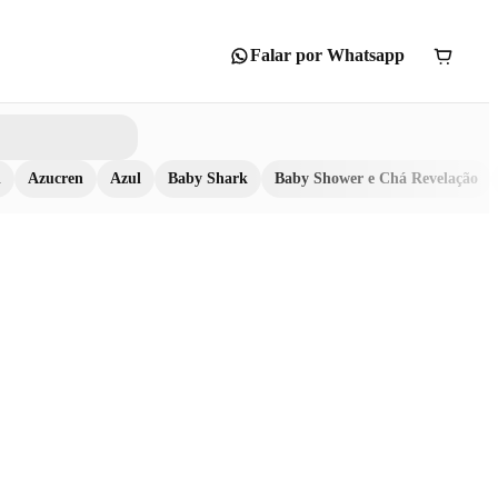
Falar por Whatsapp
n
Azucren
Azul
Baby Shark
Baby Shower e Chá Revelação