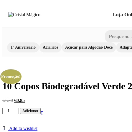
Loja Onl
1º Aniversário
Acrílicos
Açucar para Algodão Doce
Adapta
Promoção!
10 Copos Biodegradável Verde 
€
1.30
€
0.85
Quantidade
Adicionar
de
10
Copos
Add to wishlist
Biodegradável