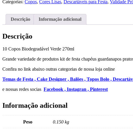
Categorias:
Copos
,
Cores Lisas
,
Descartáveis para Festa
,
Validade Pr
Verde
270ml
Descrição
Informação adicional
Descrição
10 Copos Biodegradável Verde 270ml
Grande variedade de produtos kit de festa chapéus guardanapos pratos
Confira no link abaixo outras categorias de nossa loja online
Temas de Festa ,
Cake Designer ,
Balões ,
Topos Bolo ,
Descartáv
e nossas redes socias
Facebook ,
Instagran ,
Pinterest
Informação adicional
Peso
0.150 kg