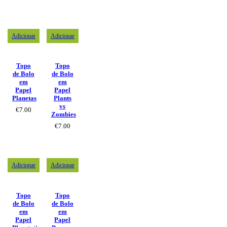
Adicionar
Adicionar
Topo
Topo
de Bolo
de Bolo
em
em
Papel
Papel
Planetas
Plants
vs
€
7.00
Zombies
€
7.00
Adicionar
Adicionar
Topo
Topo
de Bolo
de Bolo
em
em
Papel
Papel