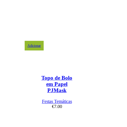
Adicionar
Topo de Bolo
em Papel
PJMask
Festas Temáticas
€
7.00