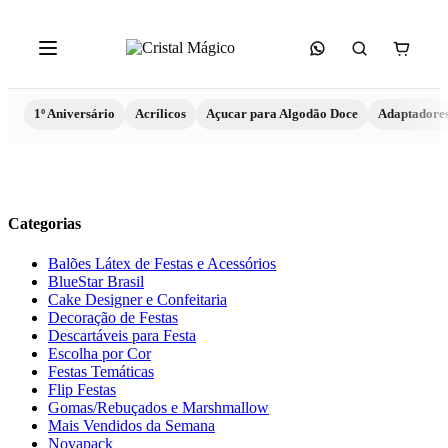
1º Aniversário
Acrílicos
Açucar para Algodão Doce
Adaptadore
Categorias
Balões Látex de Festas e Acessórios
BlueStar Brasil
Cake Designer e Confeitaria
Decoração de Festas
Descartáveis para Festa
Escolha por Cor
Festas Temáticas
Flip Festas
Gomas/Rebuçados e Marshmallow
Mais Vendidos da Semana
Novapack