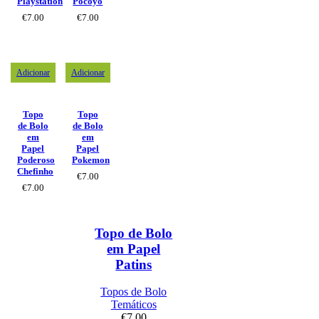
Playstation
Pocoyo
€
7.00
€
7.00
Adicionar
Adicionar
Topo
Topo
de Bolo
de Bolo
em
em
Papel
Papel
Poderoso
Pokemon
Chefinho
€
7.00
€
7.00
Topo de Bolo
em Papel
Patins
Topos de Bolo
Temáticos
€
7.00