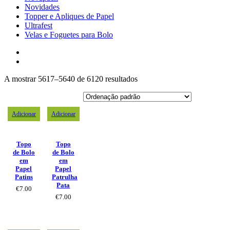
Novidades
Topper e Apliques de Papel
Ultrafest
Velas e Foguetes para Bolo
A mostrar 5617–5640 de 6120 resultados
Adicionar
Adicionar
Topo
Topo
de Bolo
de Bolo
em
em
Papel
Papel
Patins
Patrulha
Pata
€
7.00
€
7.00