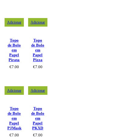
Adicionar
Adicionar
Topo
Topo
de Bolo
de Bolo
em
em
Papel
Papel
Pirata
Pizza
€
7.00
€
7.00
Adicionar
Adicionar
Topo
Topo
de Bolo
de Bolo
em
em
Papel
Papel
PJMask
PKXD
€
7.00
€
7.00