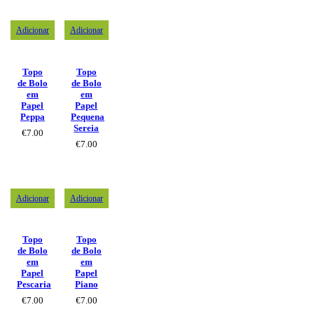
Adicionar
Adicionar
Topo
Topo
de Bolo
de Bolo
em
em
Papel
Papel
Peppa
Pequena
Sereia
€
7.00
€
7.00
Adicionar
Adicionar
Topo
Topo
de Bolo
de Bolo
em
em
Papel
Papel
Pescaria
Piano
€
7.00
€
7.00