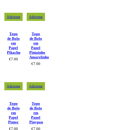
Adicionar
Adicionar
Topo
Topo
de Bolo
de Bolo
em
em
Papel
Papel
Pikachu
Pintainho
Amarelinho
€
7.00
€
7.00
Adicionar
Adicionar
Topo
Topo
de Bolo
de Bolo
em
em
Papel
Papel
Pintor
Pinypon
€
7.00
€
7.00