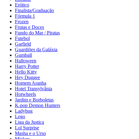
Erótico
Finalista/Graduação
Fórmula 1
Frozen
Frutas e Doces
Fundo do Mar / Piratas
Futebol
Garfield
Guardiões da Galáxia
Gumball
Halloween
Harry Potter
Hello Kitty
Hey Duggee
Homem Aranha
Hotel Transylvânia
Hotwheels
Jardim e Borboletas
K-pop Demon Hunters
Ladybug
Lego
Liga da Justiça
Lol Surprise
Masha e o Urso
Mickey