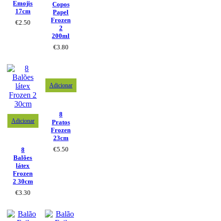
Emojis
Copos
17cm
Papel
Frozen
€
2.50
2
200ml
€
3.80
Adicionar
8
Adicionar
Pratos
Frozen
23cm
€
5.50
8
Balões
látex
Frozen
2 30cm
€
3.30