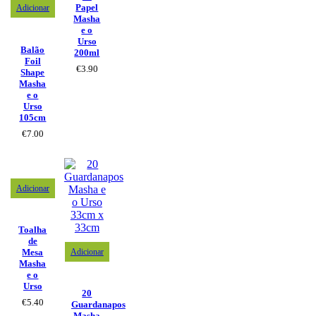
Papel
Adicionar
Masha
e o
Urso
Balão
200ml
Foil
€
3.90
Shape
Masha
e o
Urso
105cm
€
7.00
Adicionar
Toalha
de
Adicionar
Mesa
Masha
e o
Urso
20
€
5.40
Guardanapos
Masha