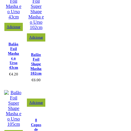
Adicionar
Adicionar
Balão
Foil
Masha
Balão
e o
Foil
Urso
Shape
43cm
Masha
102cm
€
4.20
€
6.00
Adicionar
8
Copos
de