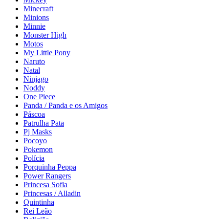
Minecraft
Minions
Minnie
Monster High
Motos
My Little Pony
Naruto
Natal
Ninjago
Noddy
One Piece
Panda / Panda e os Amigos
Páscoa
Patrulha Pata
Pj Masks
Pocoyo
Pokemon
Polícia
Porquinha Peppa
Power Rangers
Princesa Sofia
Princesas / Alladin
Quintinha
Rei Leão