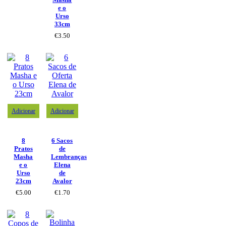
e o
Urso
33cm
€
3.50
Adicionar
Adicionar
8
6 Sacos
Pratos
de
Masha
Lembranças
e o
Elena
Urso
de
23cm
Avalor
€
5.00
€
1.70