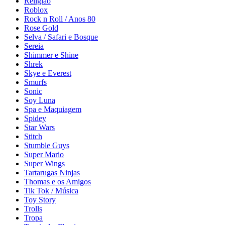
Religião
Roblox
Rock n Roll / Anos 80
Rose Gold
Selva / Safari e Bosque
Sereia
Shimmer e Shine
Shrek
Skye e Everest
Smurfs
Sonic
Soy Luna
Spa e Maquiagem
Spidey
Star Wars
Stitch
Stumble Guys
Super Mario
Super Wings
Tartarugas Ninjas
Thomas e os Amigos
Tik Tok / Música
Toy Story
Trolls
Tropa