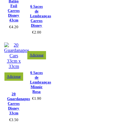
Balão
Foil
6 Sacos
Carros
de
Disney
Lembranças
43cm
Carros
Disney
€
4.20
€
2.00
Adicionar
6 Sacos
Adicionar
de
Lembranças
Minnie
Rosa
20
€
1.90
Guardanapos
Carros
Disney
33cm
€
3.50