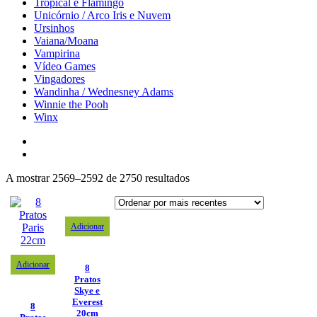
Tropical e Flamingo
Unicórnio / Arco Iris e Nuvem
Ursinhos
Vaiana/Moana
Vampirina
Vídeo Games
Vingadores
Wandinha / Wednesney Adams
Winnie the Pooh
Winx
A mostrar 2569–2592 de 2750 resultados
Adicionar
Adicionar
8
Pratos
Skye e
Everest
8
20cm