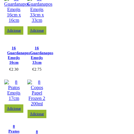
Adicionar
Adicionar
16
16
Guardanapos
Guardanapos
Emojis
Emojis
16cm
33cm
€
2.30
€
2.75
Adicionar
Adicionar
8
Pratos
8