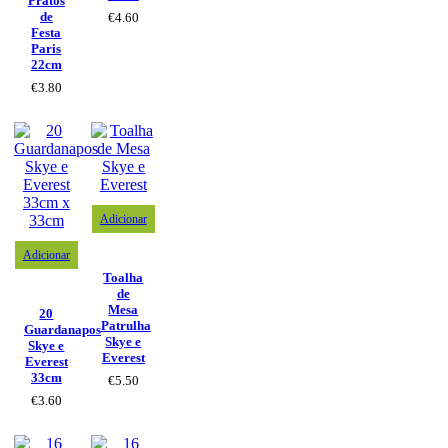
Pratos
de
€
4.60
Festa
Paris
22cm
€
3.80
Adicionar
Adicionar
Toalha
de
Mesa
20
Patrulha
Guardanapos
Skye e
Skye e
Everest
Everest
33cm
€
5.50
€
3.60