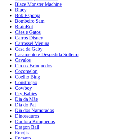
Blaze Monster Machine
Bluey
Bob Esponja
Bombeiro Sam
BrainRot
Cães e Gatos
Carros Disney
Carrossel Menina
Casa da Gaby
Casamento e Despedida Solteiro
Cavalos
Circo / Brinquedos
Cocomelon
Coelho Bing
Construção
Cowboy
Cry Babies
Dia da Mãe
Dia do Pai
Dia dos Namorados
Dinossauros
Doutora Brinquedos
Dragon Ball
Emojis
Encanto