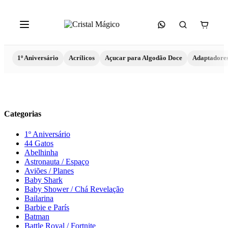
1º Aniversário
Acrílicos
Açucar para Algodão Doce
Adaptadore
Categorias
1º Aniversário
44 Gatos
Abelhinha
Astronauta / Espaço
Aviões / Planes
Baby Shark
Baby Shower / Chá Revelação
Bailarina
Barbie e París
Batman
Battle Royal / Fortnite