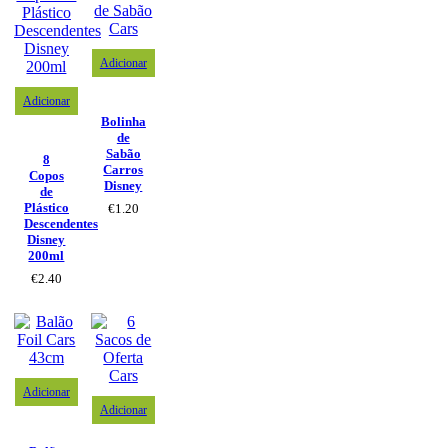
Adicionar
Adicionar
Bolinha
de
Sabão
8
Carros
Copos
Disney
de
Plástico
€
1.20
Descendentes
Disney
200ml
€
2.40
Adicionar
Adicionar