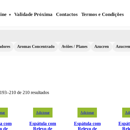
ine
Validade Próxima
Contactos
Termos e Condições
dores
Aromas Concentrado
Aviões / Planes
Azucren
Azucre
 193–210 de 210 resultados
onar
Adicionar
Adicionar
Adi
la com
Espátula com
Espátula com
Espát
o de
Relevo de
Relevo de
Rel