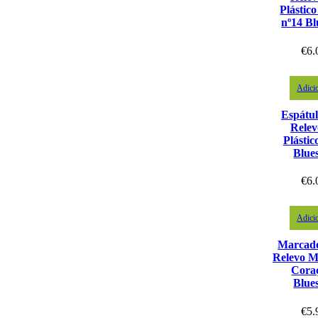
Plástic
nº14 Bl
€
6.
Adici
Espátu
Relev
Plástic
Blue
€
6.
Adici
Marcad
Relevo M
Cora
Blue
€
5.