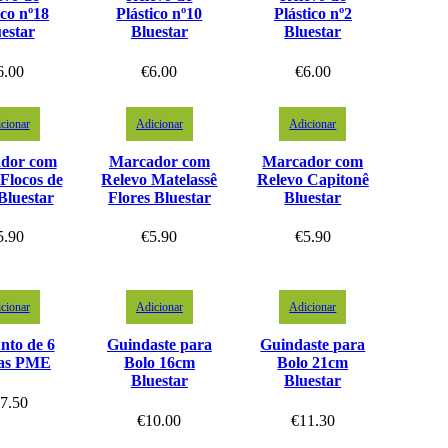
ico nº18
Plástico nº10
Plástico nº2
estar
Bluestar
Bluestar
6.00
€
6.00
€
6.00
cionar
Adicionar
Adicionar
dor com
Marcador com
Marcador com
Flocos de
Relevo Matelassê
Relevo Capitonê
Bluestar
Flores Bluestar
Bluestar
5.90
€
5.90
€
5.90
cionar
Adicionar
Adicionar
nto de 6
Guindaste para
Guindaste para
cas PME
Bolo 16cm
Bolo 21cm
Bluestar
Bluestar
7.50
€
10.00
€
11.30