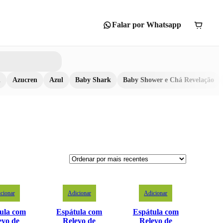
Falar por Whatsapp
n
Azucren
Azul
Baby Shark
Baby Shower e Chá Revelação
cionar
Adicionar
Adicionar
ula com
Espátula com
Espátula com
evo de
Relevo de
Relevo de