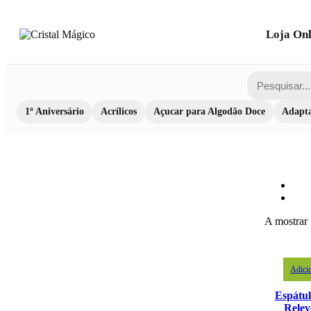
Loja Onl
1º Aniversário
Acrílicos
Açucar para Algodão Doce
Adapta
A mostrar
Adici
Espátu
Relev