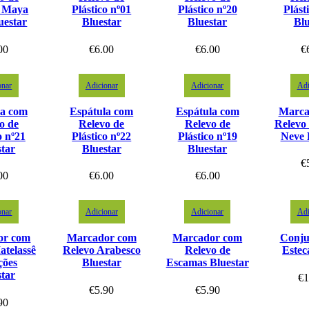
o Maya
Plástico nº01
Plástico nº20
Plást
uestar
Bluestar
Bluestar
Blu
00
€
6.00
€
6.00
€
onar
Adicionar
Adicionar
Adi
la com
Espátula com
Espátula com
Marca
o de
Relevo de
Relevo de
Relevo 
o nº21
Plástico nº22
Plástico nº19
Neve 
star
Bluestar
Bluestar
€
00
€
6.00
€
6.00
onar
Adicionar
Adicionar
Adi
or com
Marcador com
Marcador com
Conju
atelassê
Relevo Arabesco
Relevo de
Este
ções
Bluestar
Escamas Bluestar
star
€
1
€
5.90
€
5.90
90