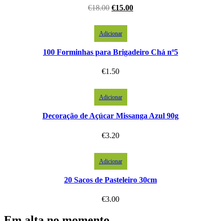
€
18.00
€
15.00
Adicionar
100 Forminhas para Brigadeiro Chá nº5
€
1.50
Adicionar
Decoração de Açúcar Missanga Azul 90g
€
3.20
Adicionar
20 Sacos de Pasteleiro 30cm
€
3.00
Em alta no momento