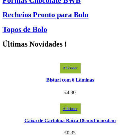
Formas Chocolate BWB
Recheios Pronto para Bolo
Topos de Bolo
Últimas Novidades !
Adicionar
Bisturi com 6 Lâminas
€
4.30
Adicionar
Caixa de Cartolina Baixa 18cmx15cmx4cm
€
0.35